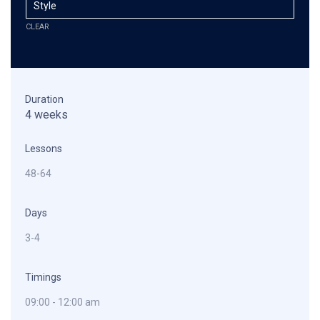
CLEAR
Duration
4 weeks
Lessons
48-64
Days
3-4
Timings
09:00 - 12:00 am