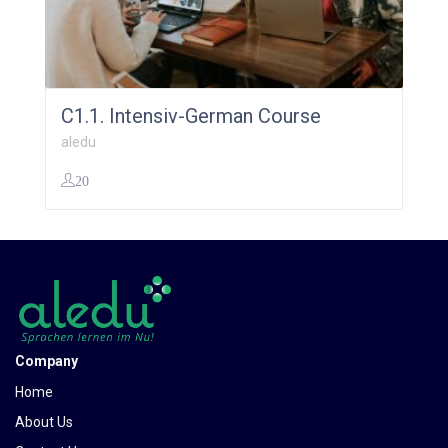
C1.1. Intensiv-German Course
aledu
20
299,00
€
Company
Home
About Us