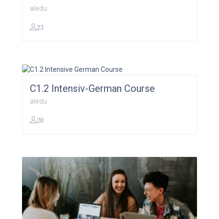
aledu
23
0,00
€
C1.2 Intensiv-German Course
aledu
20
299,00
€