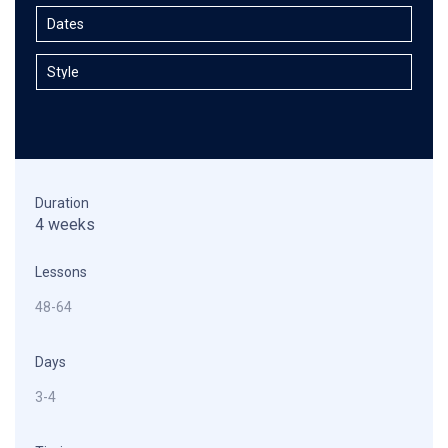
Duration
4 weeks
Lessons
48-64
Days
3-4