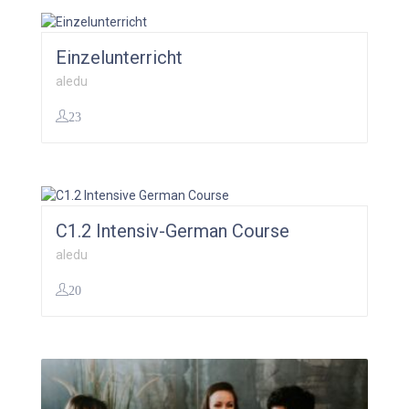
Einzelunterricht
aledu
23
0,00
€
C1.2 Intensiv-German Course
aledu
20
299,00
€